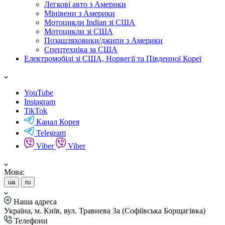
Легкові авто з Америки
Мінівени з Америки
Мотоцикли Indian зі США
Мотоцикли зі США
Позашляховики/джипи з Америки
Спецтехніка за США
Електромобілі зі США, Норвегії та Південної Кореї
YouTube
Instagram
TikTok
Канал Корея
Telegram
Viber
Viber
Мова:
ua
ru
Наша адреса
Україна, м. Київ, вул. Травнева 3а (Софіївська Борщагівка)
Телефони