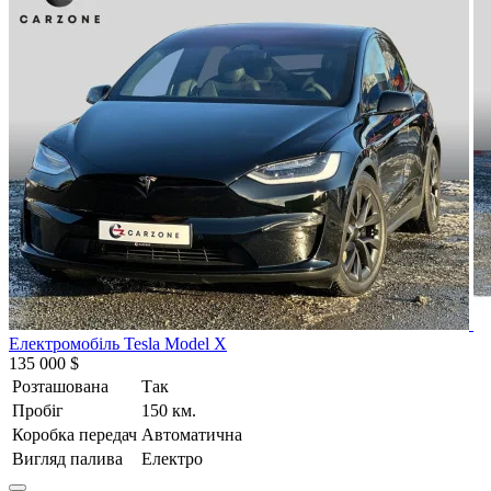
Електромобіль Tesla Model X
135 000 $
Розташована
Так
Пробіг
150 км.
Коробка передач
Автоматична
Вигляд палива
Електро