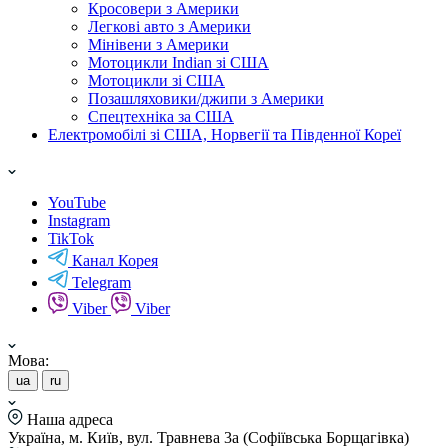
Кросовери з Америки
Легкові авто з Америки
Мінівени з Америки
Мотоцикли Indian зі США
Мотоцикли зі США
Позашляховики/джипи з Америки
Спецтехніка за США
Електромобілі зі США, Норвегії та Південної Кореї
YouTube
Instagram
TikTok
Канал Корея
Telegram
Viber
Viber
Мова:
ua
ru
Наша адреса
Україна, м. Київ, вул. Травнева 3а (Софіївська Борщагівка)