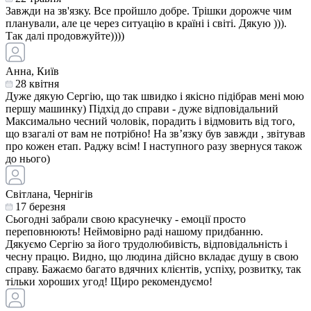
Завжди на зв'язку. Все пройшло добре. Трішки дорожче чим
планували, але це через ситуацію в країні і світі. Дякую ))).
Так далі продовжуйте))))
Анна, Київ
28 квітня
Дуже дякую Сергію, що так швидко і якісно підібрав мені мою
першу машинку) Підхід до справи - дуже відповідальний
Максимально чесний чоловік, порадить і відмовить від того,
що взагалі от вам не потрібно! На звʼязку був завжди , звітував
про кожен етап. Раджу всім! І наступного разу звернуся також
до нього)
Світлана, Чернігів
17 березня
Сьогодні забрали свою красунечку - емоції просто
переповнюють! Неймовірно раді нашому придбанню.
Дякуємо Сергію за його трудолюбивість, відповідальність і
чесну працю. Видно, що людина дійсно вкладає душу в свою
справу. Бажаємо багато вдячних клієнтів, успіху, розвитку, так
тільки хороших угод! Щиро рекомендуємо!