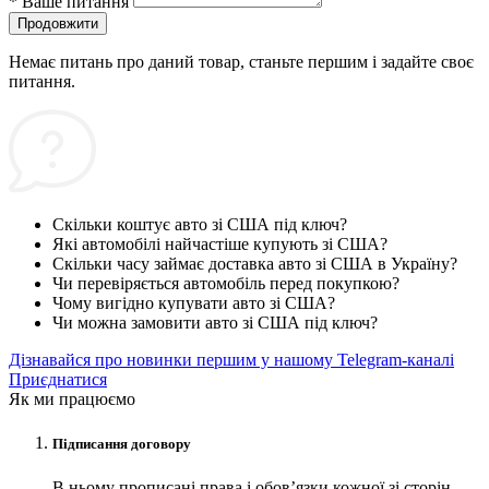
*
Ваше питання
Продовжити
Немає питань про даний товар, станьте першим і задайте своє
питання.
Скільки коштує авто зі США під ключ?
Які автомобілі найчастіше купують зі США?
Скільки часу займає доставка авто зі США в Україну?
Чи перевіряється автомобіль перед покупкою?
Чому вигідно купувати авто зі США?
Чи можна замовити авто зі США під ключ?
Дізнавайся про новинки першим у нашому Telegram-каналі
Приєднатися
Як ми працюємо
Підписання договору
В ньому прописані права і обов’язки кожної зі сторін.