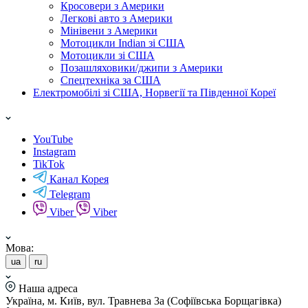
Кросовери з Америки
Легкові авто з Америки
Мінівени з Америки
Мотоцикли Indian зі США
Мотоцикли зі США
Позашляховики/джипи з Америки
Спецтехніка за США
Електромобілі зі США, Норвегії та Південної Кореї
YouTube
Instagram
TikTok
Канал Корея
Telegram
Viber
Viber
Мова:
ua
ru
Наша адреса
Україна, м. Київ, вул. Травнева 3а (Софіївська Борщагівка)