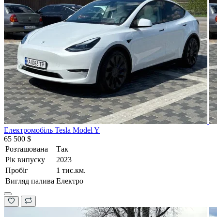
Електромобіль Tesla Model Y
65 500 $
Розташована
Так
Рік випуску
2023
Пробіг
1 тис.км.
Вигляд палива
Електро