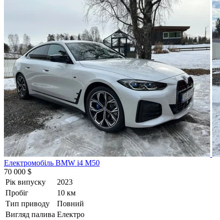
Електромобіль BMW i4 M50
70 000 $
Рік випуску
2023
Пробіг
10 км
Тип приводу
Повний
Вигляд палива
Електро