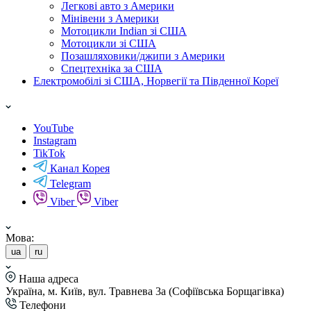
Легкові авто з Америки
Мінівени з Америки
Мотоцикли Indian зі США
Мотоцикли зі США
Позашляховики/джипи з Америки
Спецтехніка за США
Електромобілі зі США, Норвегії та Південної Кореї
YouTube
Instagram
TikTok
Канал Корея
Telegram
Viber
Viber
Мова:
ua
ru
Наша адреса
Україна, м. Київ, вул. Травнева 3а (Софіївська Борщагівка)
Телефони