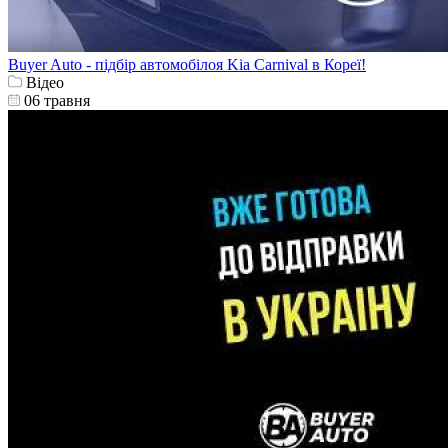
Buyer Auto - підбір автомобілоя Kia Carnival в Кореї!
Відео
06 травня