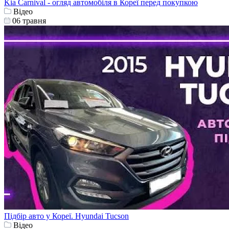
Kia Carnival - огляд автомобіля в Кореї перед покупкою
Відео
06 травня
Підбір авто у Кореї. Hyundai Tucson
Відео