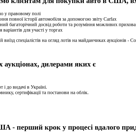
аємо клієнтам для покупки авто в США, в
о у правовому полі
ння повної історії автомобіля за допомогою звіту Carfax
ний багаторічний досвід роботи та розуміння можливих прихов
 варіантів для участі у торгах
иїзд спеціалістів на огляд лотів на майданчиках аукціонів - Cop
х аукціонах, дилерами яких є
 і до видачі в Україні.
внику, сертифікації та постанови на облік.
ША - перший крок у процесі вдалого пр