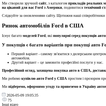
Ми створили зручний
сайт
, з каталогом
прикладів реальних м
на цікавий для вас Ford з Америки
, подивитися
технічний с
Слідкуйте за оновленнями сайту. Щотижня наші співробітники 
Ринок автомобілів Ford в США
Існує багато
моделей Ford
, які
популярні серед покупців авт
У покупців є багато варіантів при покупці авто 
Перший варіант - самому зв'язатися з дилерським центро
автомобіля.
Другий варіант – це замовити професійні послуги у нас.
Професійний огляд, захищена покупка авто в США, доставка 
Ми робимо
купівлю авто Ford у США
простим і прозорим пр
Ми
підберемо, оформимо угоду та привеземо в Україну авто
2026-05-09 19:05:35
75
Інші відео