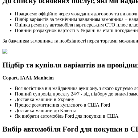
До списку основних послуг, які ми над
Працюємо офіційно через укладання договору та виключн
Підбір варіантів за технічним завданням замовника + нада
Оцінка ремонту автомобіля партнерським СТО плюс влас
Повний розрахунок вартості в Україні на етапі погодження
За бажанням замовника та необхідності перед торгами можливий в
Підбір та купівля варіантів на провідни
Copart, IAAI, Manheim
Вся логістика від майданчика аукціону, з якого купуємо лот
Повний супровід проекту 24/7 - від підбору до видачі замо
Доставка машини в Україну
Процес розмитнення купленого в США Ford
Доставка машини до Клієнта
Як вибрати автомобіль Ford для покупки в США
Вибір автомобіля Ford для покупки в С