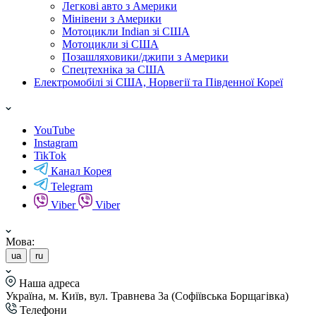
Легкові авто з Америки
Мінівени з Америки
Мотоцикли Indian зі США
Мотоцикли зі США
Позашляховики/джипи з Америки
Спецтехніка за США
Електромобілі зі США, Норвегії та Південної Кореї
YouTube
Instagram
TikTok
Канал Корея
Telegram
Viber
Viber
Мова:
ua
ru
Наша адреса
Україна, м. Київ, вул. Травнева 3а (Софіївська Борщагівка)
Телефони