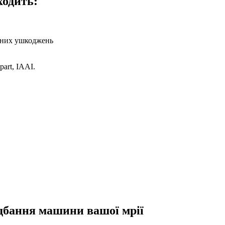
ходить:
аних ушкоджень
art, IAAI.
идбання машини вашої мрії