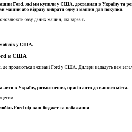
ашин Ford, які ми купили у США, доставили в Україну та р
тан машин або відразу вибрати одну з машин для покупки
.
оновлюють базу даних машин, які зараз є.
омобілів у США
.
Ford в США
м, де продаються вживані Ford у США. Дилери нададуть вам заг
авто в Україну, розмитнення, пригін авто до вашого міста.
оцесом.
мобіль Ford під ваш бюджет та побажання
.