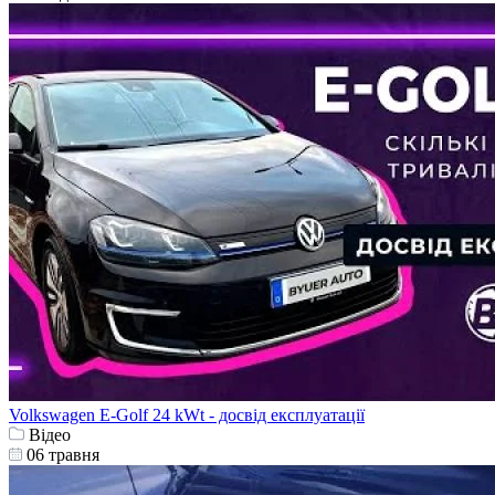
Volkswagen E-Golf 24 kWt - досвід експлуатації
Відео
06 травня