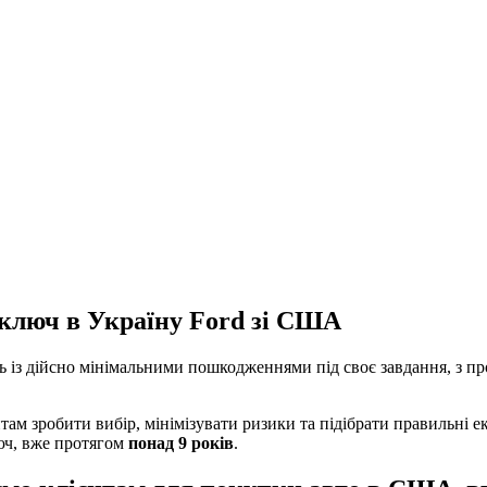
д ключ в Україну Ford зі США
ль із дійсно мінімальними пошкодженнями під своє завдання, з п
там зробити вибір, мінімізувати ризики та підібрати правильні е
люч, вже протягом
понад 9 років
.