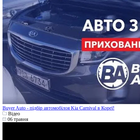
Buyer Auto - підбір автомобілоя Kia Carnival в Кореї!
Відео
06 травня