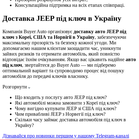
Консультаційна підтримка на всіх етапах співпраці.
Доставка JEEP під ключ в Україну
Компанія Buyer Auto організовує
доставку авто JEEP під
ключ з Кореї, США та Норвігії в Україну
, забезпечуючи
максимальну прозорість та безпеку кожної угоди. Ми
допомагаємо нашим клієнтам заощадити час, уникнути
зайвих ризиків та отримати автомобіль, який повністю
відповідає їхнім очікуванням. Якщо вас цікавить надійне
авто
під ключ
, звертайтеся до Buyer Auto — ми підберемо
оптимальний варіант та супроводимо процес від пошуку
автомобіля до передачі ключів власнику.
Розгорнути
Що входить у послугу авто JEEP під ключ?
Які автомобілі можна замовити з Кореї під ключ?
Чому вигідно купувати JEEP зі США під ключ?
Чим привабливі JEEP з Норвегії під ключ?
Скільки часу займає доставка автомобіля під ключ в
Україну?
Дізнавайся про новинки першим у нашому Telegram-каналі