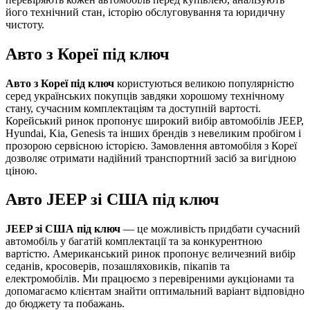
його технічний стан, історію обслуговування та юридичну
чистоту.
Авто з Кореї під ключ
Авто з Кореї під ключ
користуються великою популярністю
серед українських покупців завдяки хорошому технічному
стану, сучасним комплектаціям та доступній вартості.
Корейський ринок пропонує широкий вибір автомобілів JEEP,
Hyundai, Kia, Genesis та інших брендів з невеликим пробігом і
прозорою сервісною історією. Замовлення автомобіля з Кореї
дозволяє отримати надійний транспортний засіб за вигідною
ціною.
Авто JEEP зі США під ключ
JEEP зі США під ключ
— це можливість придбати сучасний
автомобіль у багатій комплектації та за конкурентною
вартістю. Американський ринок пропонує величезний вибір
седанів, кросоверів, позашляховиків, пікапів та
електромобілів. Ми працюємо з перевіреними аукціонами та
допомагаємо клієнтам знайти оптимальний варіант відповідно
до бюджету та побажань.