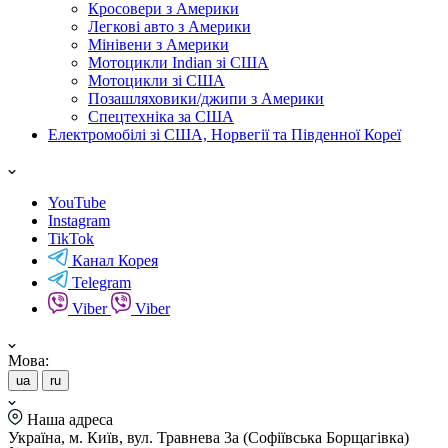
Кросовери з Америки
Легкові авто з Америки
Мінівени з Америки
Мотоцикли Indian зі США
Мотоцикли зі США
Позашляховики/джипи з Америки
Спецтехніка за США
Електромобілі зі США, Норвегії та Південної Кореї
YouTube
Instagram
TikTok
Канал Корея
Telegram
Viber
Viber
Мова:
ua
ru
Наша адреса
Україна, м. Київ, вул. Травнева 3а (Софіївська Борщагівка)