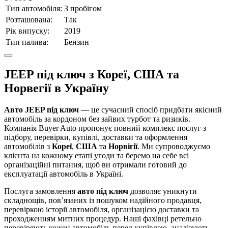
Тип автомобіля:
З пробігом
Розташована:
Так
Рік випуску:
2019
Тип палива:
Бензин
JEEP під ключ з Кореї, США та
Норвегії в Україну
Авто JEEP під ключ
— це сучасний спосіб придбати якісний
автомобіль за кордоном без зайвих турбот та ризиків.
Компанія Buyer Auto пропонує повний комплекс послуг з
підбору, перевірки, купівлі, доставки та оформлення
автомобілів з
Кореї
,
США
та
Норвігії
. Ми супроводжуємо
клієнта на кожному етапі угоди та беремо на себе всі
організаційні питання, щоб ви отримали готовий до
експлуатації автомобіль в Україні.
Послуга замовлення
авто під ключ
дозволяє уникнути
складнощів, пов’язаних із пошуком надійного продавця,
перевіркою історії автомобіля, організацією доставки та
проходженням митних процедур. Наші фахівці ретельно
перевіряють кожен автомобіль перед купівлею, аналізують