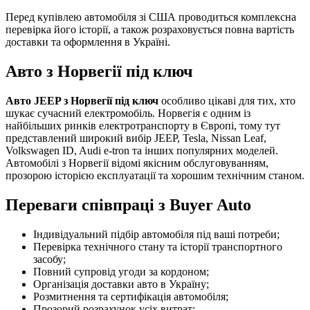
Перед купівлею автомобіля зі США проводиться комплексна
перевірка його історії, а також розраховується повна вартість
доставки та оформлення в Україні.
Авто з Норвегії під ключ
Авто JEEP з Норвегії під ключ
особливо цікаві для тих, хто
шукає сучасний електромобіль. Норвегія є одним із
найбільших ринків електротранспорту в Європі, тому тут
представлений широкий вибір JEEP, Tesla, Nissan Leaf,
Volkswagen ID, Audi e-tron та інших популярних моделей.
Автомобілі з Норвегії відомі якісним обслуговуванням,
прозорою історією експлуатації та хорошим технічним станом.
Переваги співпраці з Buyer Auto
Індивідуальний підбір автомобіля під ваші потреби;
Перевірка технічного стану та історії транспортного
засобу;
Повний супровід угоди за кордоном;
Організація доставки авто в Україну;
Розмитнення та сертифікація автомобіля;
Прозорий розрахунок усіх витрат;