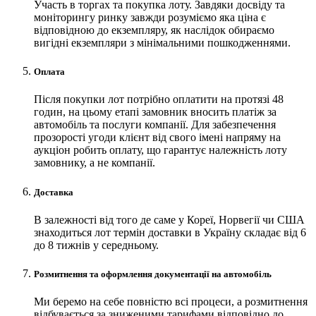
Участь в торгах та покупка лоту. Завдяки досвіду та
моніторингу ринку завжди розуміємо яка ціна є
відповідною до екземпляру, як наслідок обираємо
вигідні екземпляри з мінімальними пошкодженнями.
Оплата
Після покупки лот потрібно оплатити на протязі 48
годин, на цьому етапі замовник вносить платіж за
автомобіль та послуги компанії. Для забезпечення
прозорості угоди клієнт від свого імені напряму на
аукціон робить оплату, що гарантує належність лоту
замовнику, а не компанії.
Доставка
В залежності від того де саме у Кореї, Норвегії чи США
знаходиться лот термін доставки в Україну складає від 6
до 8 тижнів у середньому.
Розмитнення та оформлення документації на автомобіль
Ми беремо на себе повністю всі процеси, а розмитнення
відбувається за зниженими тарифами відповідно до