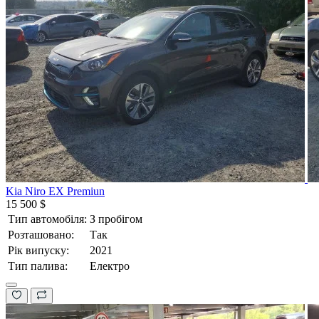
Kia Niro EX Premiun
15 500 $
Тип автомобіля:
З пробігом
Розташовано:
Так
Рік випуску:
2021
Тип палива:
Електро