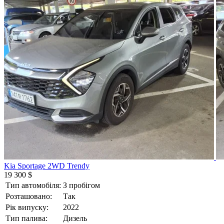
Kia Sportage 2WD Trendy
19 300 $
Тип автомобіля:
З пробігом
Розташовано:
Так
Рік випуску:
2022
Тип палива:
Дизель