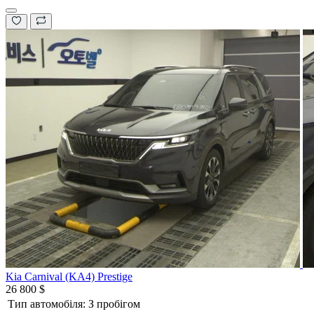
Kia Carnival (KA4) Prestige
26 800 $
Тип автомобіля:
З пробігом