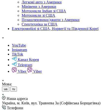
Легкові авто з Америки
Мінівени з Америки
Мотоцикли Indian зі США
Мотоцикли зі США
Позашляховики/джипи з Америки
Спецтехніка за США
Електромобілі зі США, Норвегії та Південної Кореї
YouTube
Instagram
TikTok
Канал Корея
Telegram
Viber
Viber
Мова:
ua
ru
Наша адреса
Україна, м. Київ, вул. Травнева 3а (Софіївська Борщагівка)
Телефони