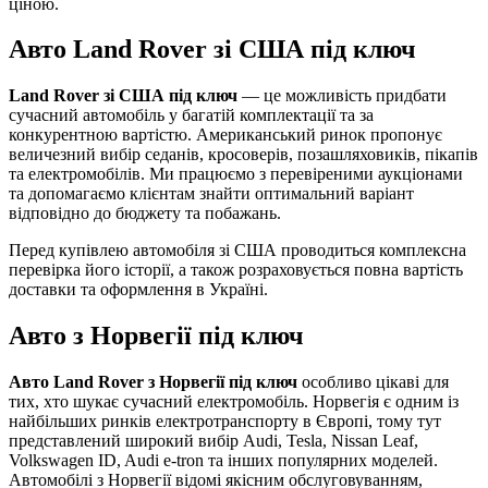
ціною.
Авто Land Rover зі США під ключ
Land Rover зі США під ключ
— це можливість придбати
сучасний автомобіль у багатій комплектації та за
конкурентною вартістю. Американський ринок пропонує
величезний вибір седанів, кросоверів, позашляховиків, пікапів
та електромобілів. Ми працюємо з перевіреними аукціонами
та допомагаємо клієнтам знайти оптимальний варіант
відповідно до бюджету та побажань.
Перед купівлею автомобіля зі США проводиться комплексна
перевірка його історії, а також розраховується повна вартість
доставки та оформлення в Україні.
Авто з Норвегії під ключ
Авто Land Rover з Норвегії під ключ
особливо цікаві для
тих, хто шукає сучасний електромобіль. Норвегія є одним із
найбільших ринків електротранспорту в Європі, тому тут
представлений широкий вибір Audi, Tesla, Nissan Leaf,
Volkswagen ID, Audi e-tron та інших популярних моделей.
Автомобілі з Норвегії відомі якісним обслуговуванням,