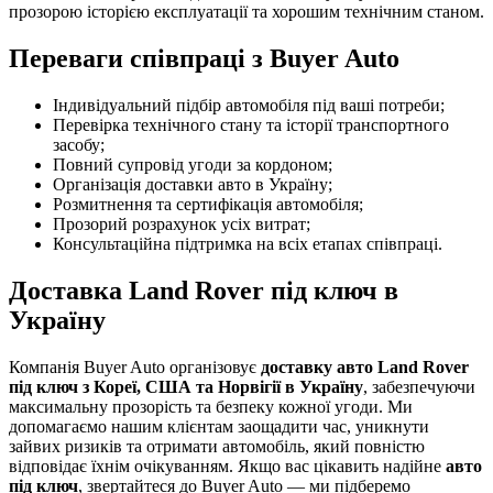
прозорою історією експлуатації та хорошим технічним станом.
Переваги співпраці з Buyer Auto
Індивідуальний підбір автомобіля під ваші потреби;
Перевірка технічного стану та історії транспортного
засобу;
Повний супровід угоди за кордоном;
Організація доставки авто в Україну;
Розмитнення та сертифікація автомобіля;
Прозорий розрахунок усіх витрат;
Консультаційна підтримка на всіх етапах співпраці.
Доставка Land Rover під ключ в
Україну
Компанія Buyer Auto організовує
доставку авто Land Rover
під ключ з Кореї, США та Норвігії в Україну
, забезпечуючи
максимальну прозорість та безпеку кожної угоди. Ми
допомагаємо нашим клієнтам заощадити час, уникнути
зайвих ризиків та отримати автомобіль, який повністю
відповідає їхнім очікуванням. Якщо вас цікавить надійне
авто
під ключ
, звертайтеся до Buyer Auto — ми підберемо