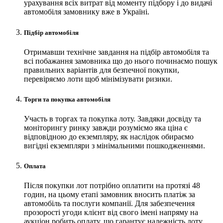
урахування всіх витрат від моменту підбору і до видачі
автомобіля замовнику вже в Україні.
Підбір автомобіля
Отримавши технічне завдання на підбір автомобіля та
всі побажання замовника що до нього починаємо пошук
правильних варіантів для безпечної покупки,
перевіряємо лоти щоб мінімізувати ризики.
Торги та покупка автомобіля
Участь в торгах та покупка лоту. Завдяки досвіду та
моніторингу ринку завжди розуміємо яка ціна є
відповідною до екземпляру, як наслідок обираємо
вигідні екземпляри з мінімальними пошкодженнями.
Оплата
Після покупки лот потрібно оплатити на протязі 48
годин, на цьому етапі замовник вносить платіж за
автомобіль та послуги компанії. Для забезпечення
прозорості угоди клієнт від свого імені напряму на
аукціон робить оплату, що гарантує належність лоту