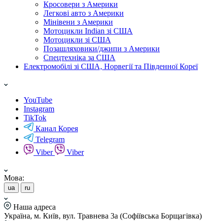
Кросовери з Америки
Легкові авто з Америки
Мінівени з Америки
Мотоцикли Indian зі США
Мотоцикли зі США
Позашляховики/джипи з Америки
Спецтехніка за США
Електромобілі зі США, Норвегії та Південної Кореї
YouTube
Instagram
TikTok
Канал Корея
Telegram
Viber
Viber
Мова:
ua
ru
Наша адреса
Україна, м. Київ, вул. Травнева 3а (Софіївська Борщагівка)