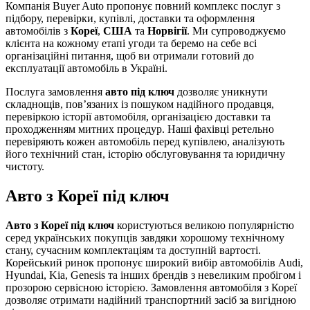
Компанія Buyer Auto пропонує повний комплекс послуг з
підбору, перевірки, купівлі, доставки та оформлення
автомобілів з
Кореї
,
США
та
Норвігії
. Ми супроводжуємо
клієнта на кожному етапі угоди та беремо на себе всі
організаційні питання, щоб ви отримали готовий до
експлуатації автомобіль в Україні.
Послуга замовлення
авто під ключ
дозволяє уникнути
складнощів, пов’язаних із пошуком надійного продавця,
перевіркою історії автомобіля, організацією доставки та
проходженням митних процедур. Наші фахівці ретельно
перевіряють кожен автомобіль перед купівлею, аналізують
його технічний стан, історію обслуговування та юридичну
чистоту.
Авто з Кореї під ключ
Авто з Кореї під ключ
користуються великою популярністю
серед українських покупців завдяки хорошому технічному
стану, сучасним комплектаціям та доступній вартості.
Корейський ринок пропонує широкий вибір автомобілів Audi,
Hyundai, Kia, Genesis та інших брендів з невеликим пробігом і
прозорою сервісною історією. Замовлення автомобіля з Кореї
дозволяє отримати надійний транспортний засіб за вигідною