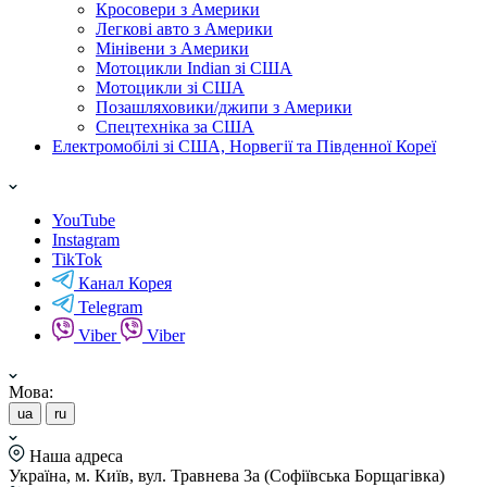
Кросовери з Америки
Легкові авто з Америки
Мінівени з Америки
Мотоцикли Indian зі США
Мотоцикли зі США
Позашляховики/джипи з Америки
Спецтехніка за США
Електромобілі зі США, Норвегії та Південної Кореї
YouTube
Instagram
TikTok
Канал Корея
Telegram
Viber
Viber
Мова:
ua
ru
Наша адреса
Україна, м. Київ, вул. Травнева 3а (Софіївська Борщагівка)