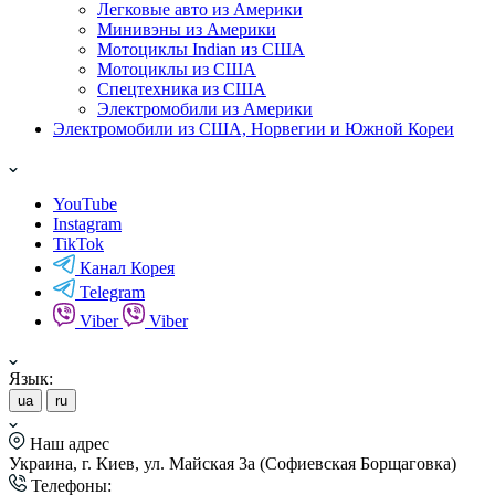
Легковые авто из Америки
Минивэны из Америки
Мотоциклы Indian из США
Мотоциклы из США
Спецтехника из США
Электромобили из Америки
Электромобили из США, Норвегии и Южной Кореи
YouTube
Instagram
TikTok
Канал Корея
Telegram
Viber
Viber
Язык:
ua
ru
Наш адрес
Украина, г. Киев, ул. Майская 3а (Софиевская Борщаговка)
Телефоны: