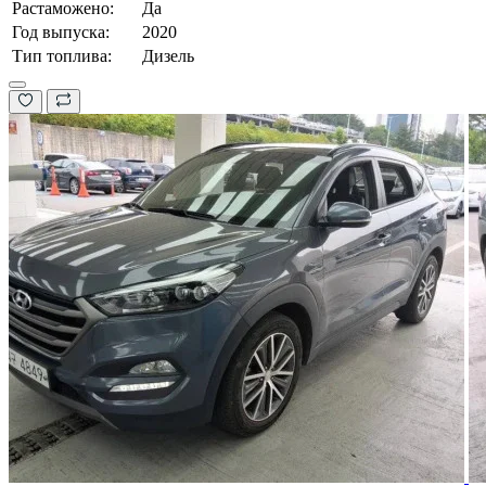
Растаможено:
Да
Год выпуска:
2020
Тип топлива:
Дизель