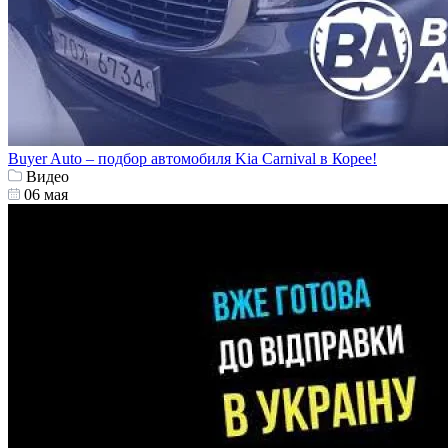
Buyer Auto – подбор автомобиля Kia Carnival в Корее!
Видео
06 мая