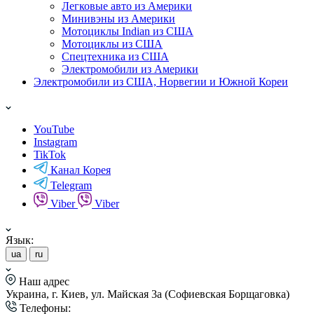
Легковые авто из Америки
Минивэны из Америки
Мотоциклы Indian из США
Мотоциклы из США
Спецтехника из США
Электромобили из Америки
Электромобили из США, Норвегии и Южной Кореи
YouTube
Instagram
TikTok
Канал Корея
Telegram
Viber
Viber
Язык:
ua
ru
Наш адрес
Украина, г. Киев, ул. Майская 3а (Софиевская Борщаговка)
Телефоны: