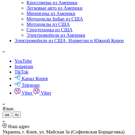
Кроссоверы из Америки
Легковые авто из Америки
Минивэны из Америки
Мотоциклы Indian из США
Мотоциклы из США
Спецтехника из США
Электромобили из Америки
Электромобили из США, Норвегии и Южной Кореи
YouTube
Instagram
TikTok
Канал Корея
Telegram
Viber
Viber
Язык:
ua
ru
Наш адрес
Украина, г. Киев, ул. Майская 3а (Софиевская Борщаговка)