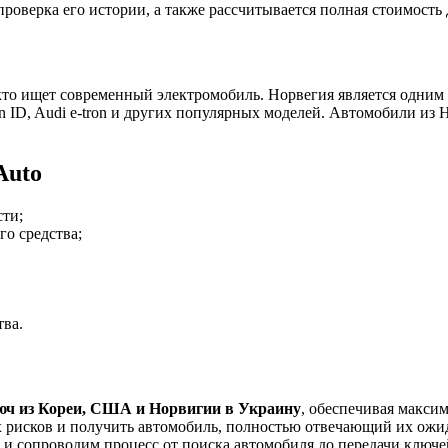
оверка его истории, а также рассчитывается полная стоимость 
кто ищет современный электромобиль. Норвегия является одним
gen ID, Audi e-tron и других популярных моделей. Автомобили и
Auto
ти;
го средства;
тва.
люч из Кореи, США и Норвигии в Украину
, обеспечивая макси
 рисков и получить автомобиль, полностью отвечающий их ожи
 и сопроводим процесс от поиска автомобиля до передачи ключе