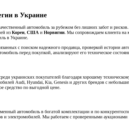
егии в Украине
ачественный автомобиль за рубежом без лишних забот и рисков.
лей из
Кореи
,
США
и
Норвигии
. Мы сопровождаем клиента на к
ль в Украине.
вязанных с поиском надежного продавца, проверкой истории ав
омобиль перед покупкой, анализируют его техническое состоян
реди украинских покупателей благодаря хорошему техническом
илей Audi, Hyundai, Kia, Genesis и других брендов с небольши
ое средство по выгодной цене.
еменный автомобиль в богатой комплектации и по конкурентосп
ов и электромобилей. Мы работаем с проверенными аукционами