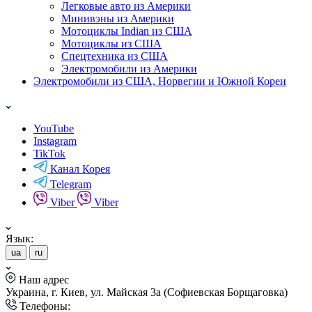
Легковые авто из Америки
Минивэны из Америки
Мотоциклы Indian из США
Мотоциклы из США
Спецтехника из США
Электромобили из Америки
Электромобили из США, Норвегии и Южной Кореи
YouTube
Instagram
TikTok
Канал Корея
Telegram
Viber
Viber
Язык:
ua
ru
Наш адрес
Украина, г. Киев, ул. Майская 3а (Софиевская Борщаговка)
Телефоны: