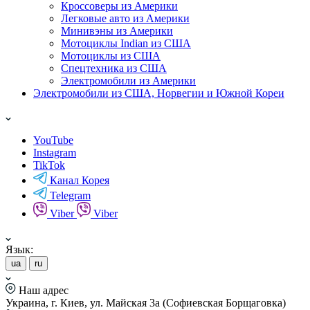
Кроссоверы из Америки
Легковые авто из Америки
Минивэны из Америки
Мотоциклы Indian из США
Мотоциклы из США
Спецтехника из США
Электромобили из Америки
Электромобили из США, Норвегии и Южной Кореи
YouTube
Instagram
TikTok
Канал Корея
Telegram
Viber
Viber
Язык:
ua
ru
Наш адрес
Украина, г. Киев, ул. Майская 3а (Софиевская Борщаговка)