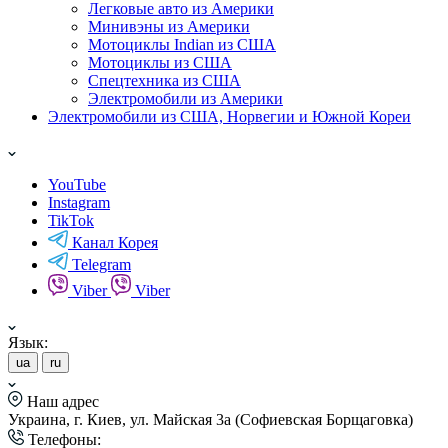
Легковые авто из Америки
Минивэны из Америки
Мотоциклы Indian из США
Мотоциклы из США
Спецтехника из США
Электромобили из Америки
Электромобили из США, Норвегии и Южной Кореи
YouTube
Instagram
TikTok
Канал Корея
Telegram
Viber
Viber
Язык:
ua
ru
Наш адрес
Украина, г. Киев, ул. Майская 3а (Софиевская Борщаговка)
Телефоны: