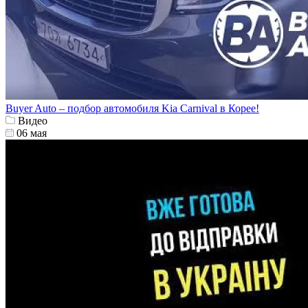
Buyer Auto – подбор автомобиля Kia Carnival в Корее!
Видео
06 мая