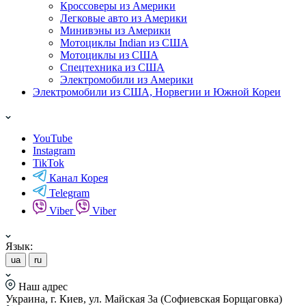
Кроссоверы из Америки
Легковые авто из Америки
Минивэны из Америки
Мотоциклы Indian из США
Мотоциклы из США
Спецтехника из США
Электромобили из Америки
Электромобили из США, Норвегии и Южной Кореи
YouTube
Instagram
TikTok
Канал Корея
Telegram
Viber
Viber
Язык:
ua
ru
Наш адрес
Украина, г. Киев, ул. Майская 3а (Софиевская Борщаговка)