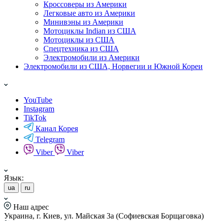
Кроссоверы из Америки
Легковые авто из Америки
Минивэны из Америки
Мотоциклы Indian из США
Мотоциклы из США
Спецтехника из США
Электромобили из Америки
Электромобили из США, Норвегии и Южной Кореи
YouTube
Instagram
TikTok
Канал Корея
Telegram
Viber
Viber
Язык:
ua
ru
Наш адрес
Украина, г. Киев, ул. Майская 3а (Софиевская Борщаговка)